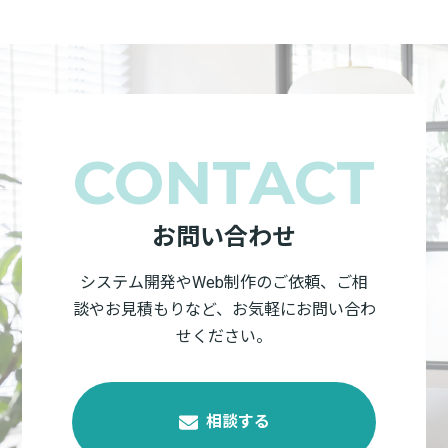
CONTACT
サービス
開
お
プロダクト
発
問
お問い合わせ
開発・支援
実
い
事業
績
合
システム開発やWeb制作のご依頼、ご相
Webソリュ
会
わ
ーション事
談やお見積もりなど、お気軽にお問い合わ
社
せ
業
せください。
概
プ
DX推進支
要
ラ
援事業
WordPress
ブ
イ
保守改善
ロ
バ
相談する
グ
シ