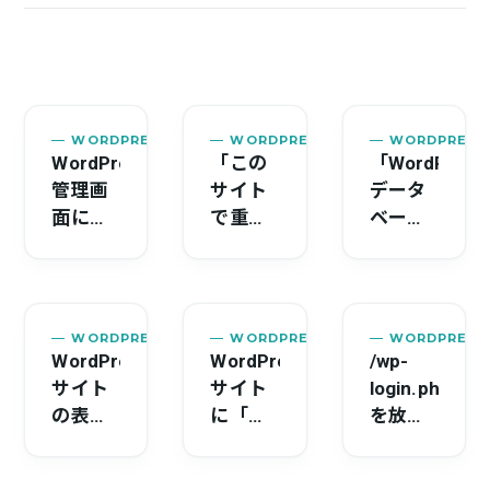
WORDPRESS
2026.06.08
WORDPRESS
2026.06.04
WORDPRESS
WordPress
「この
「WordPress
管理画
サイト
データ
面にロ
で重大
ベース
グイン
なエラ
接続確
できな
ーが発
立エラ
い原因
生しま
ー」の
と対処
した」
原因と
WORDPRESS
2026.04.24
WORDPRESS
2026.04.20
WORDPRESS
法【症
の原因
復旧手
WordPress
WordPress
/wp-
状別ガ
と対処
順【完
サイト
サイト
login.php
イド】
法
全ガイ
の表示
に「こ
を放置
【WordPress
ド】
速度が
のサイ
すると
復旧ガ
ビジネ
トは危
危険？