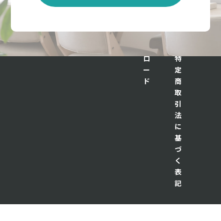
資
ー
料
ポ
ダ
リ
ウ
シ
ン
ー
ロ
特
ー
定
ド
商
取
引
法
に
基
づ
く
表
記