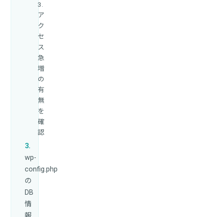
3.
ア
ク
セ
ス
急
増
の
有
無
を
確
認
wp-
config.php
の
DB
情
報