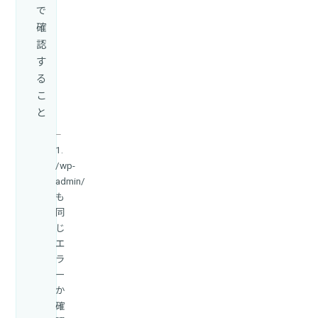
で
確
認
す
る
こ
と
1.
/wp-
admin/
も
同
じ
エ
ラ
ー
か
確