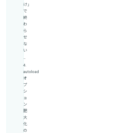
け」
で
終
わ
ら
せ
な
い
4.
autoload
オ
プ
シ
ョ
ン
肥
大
化
の