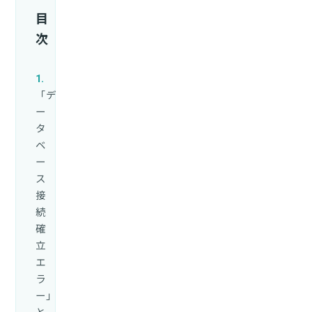
目
次
「デ
ー
タ
ベ
ー
ス
接
続
確
立
エ
ラ
ー」