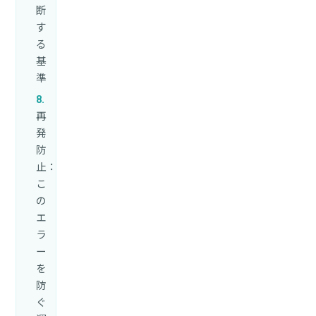
断
す
る
基
準
再
発
防
止：
こ
の
エ
ラ
ー
を
防
ぐ