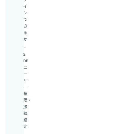
イ
ン
で
き
る
か
2.
DB
ユ
ー
ザ
ー
権
限・
接
続
設
定