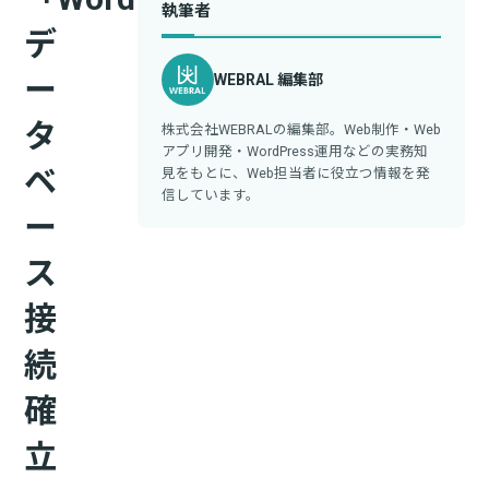
執筆者
デ
WEBRAL 編集部
ー
タ
株式会社WEBRALの編集部。Web制作・Web
アプリ開発・WordPress運用などの実務知
ベ
見をもとに、Web担当者に役立つ情報を発
信しています。
ー
ス
接
続
確
立