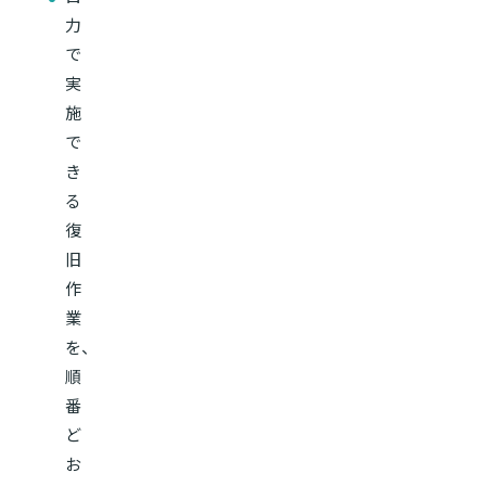
力
で
実
施
で
き
る
復
旧
作
業
を、
順
番
ど
お