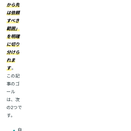
から先
は依頼
すべき
範囲」
を明確
に切り
分けら
れま
す
。
この記
事のゴ
ール
は、次
の2つで
す。
自