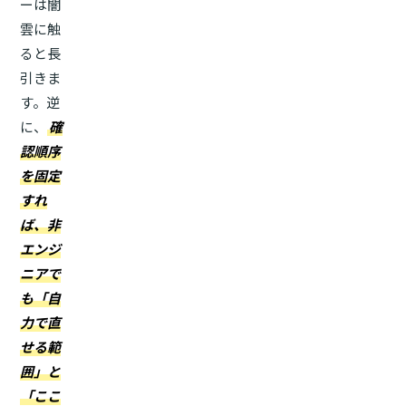
ーは闇
雲に触
ると長
引きま
す。逆
に、
確
認順序
を固定
すれ
ば、非
エンジ
ニアで
も「自
力で直
せる範
囲」と
「ここ