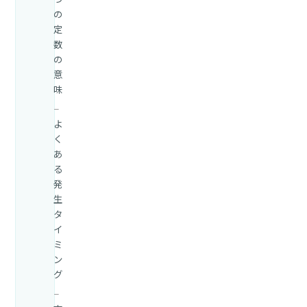
の
定
数
の
意
味
よ
く
あ
る
発
生
タ
イ
ミ
ン
グ