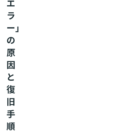
エ
ラ
ー」
の
原
因
と
復
旧
手
順