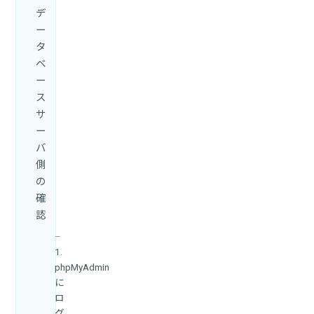
デ
ー
タ
ベ
ー
ス
サ
ー
バ
側
の
確
認
1.
phpMyAdmin
に
ロ
グ