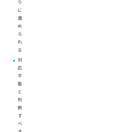
り
に
進
め
ら
れ
る
対
応
不
能
と
判
断
す
べ
き