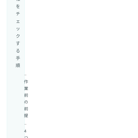
を
チ
ェ
ッ
ク
す
る
手
順
作
業
前
の
前
提
4
つ