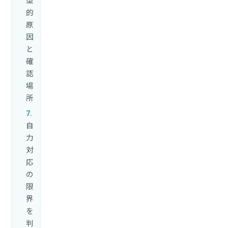
型
的
原
因
と
確
認
場
所
自
力
対
応
の
限
界
を
判