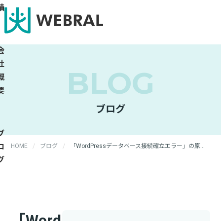
績
会
社
BLOG
概
要
ブログ
ブ
ロ
HOME
ブログ
「WordPressデータベース接続確立エラー」の原因と復旧手順【完全ガイド】
グ
「WordPress