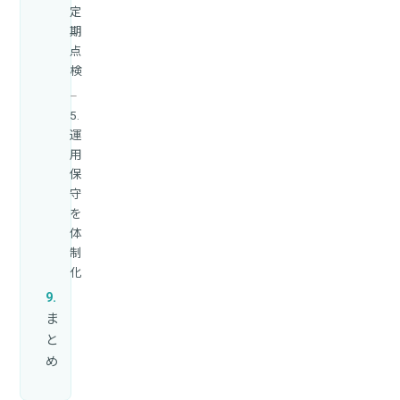
定
期
点
検
5.
運
用
保
守
を
体
制
化
ま
と
め