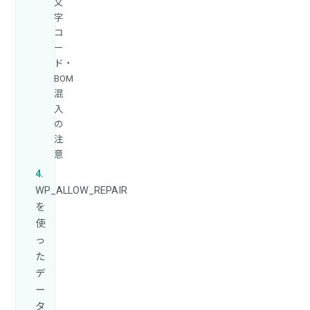
文
字
コ
ー
ド・
BOM
混
入
の
注
意
WP_ALLOW_REPAIR
を
使
っ
た
デ
ー
タ