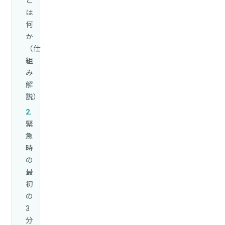
と
は
何
か
（仕
組
み
解
説）
緊
急
時
の
最
初
の
3
分