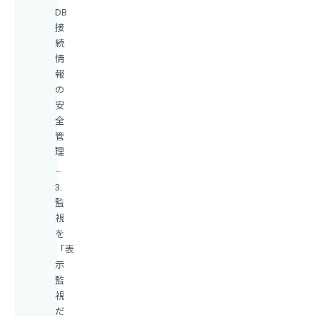
DB
接
続
情
報
の
安
全
管
理
3.
監
視
を
「表
示
監
視
だ