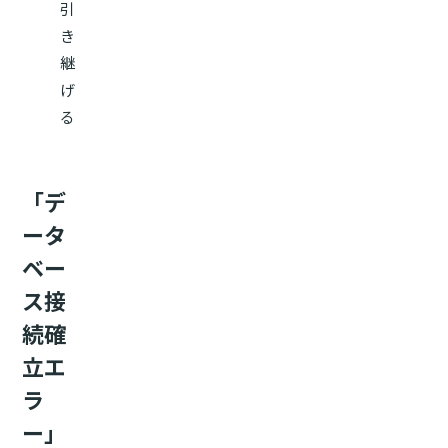
引
き
継
げ
る
「デ
ータ
ベー
ス接
続確
立エ
ラ
ー」