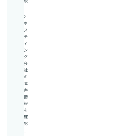
認
2.
ホ
ス
テ
ィ
ン
グ
会
社
の
障
害
情
報
を
確
認