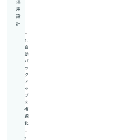
運
用
設
計
1.
自
動
バ
ッ
ク
ア
ッ
プ
を
複
線
化
2.