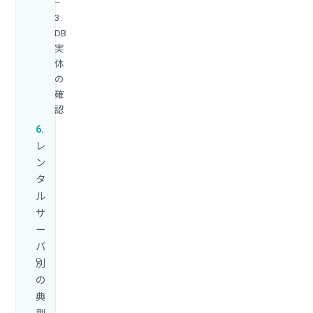
3.
DB
実
体
の
確
認
レ
ン
タ
ル
サ
ー
バ
別
の
典