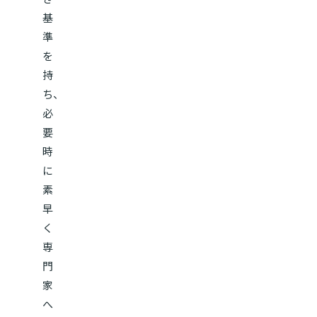
基
準
を
持
ち、
必
要
時
に
素
早
く
専
門
家
へ