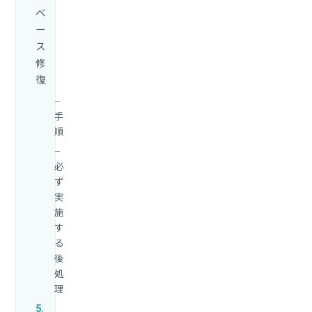
ベ
ー
ス
修
復
手
順
必
ず
実
施
す
る
後
処
理